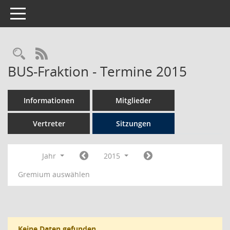
Toggle navigation
Rechercheauswahl
RSS-Feed
BUS-Fraktion - Termine 2015
Informationen
Mitglieder
Vertreter
Sitzungen
Jahr
2015
Gremium auswählen
Keine Daten gefunden.