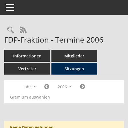
Toggle navigation
Rechercheauswahl
RSS-Feed
FDP-Fraktion - Termine 2006
Informationen
Mitglieder
Vertreter
Sitzungen
Jahr
2006
Gremium auswählen
Keine Daten gefunden.