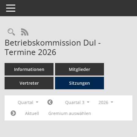
Toggle navigation
Rechercheauswahl
RSS-Feed
Betriebskommission DuI -
Termine 2026
Informationen
Mitglieder
Vertreter
Sitzungen
Quartal
Quartal 3
2026
Aktuell
Gremium auswählen