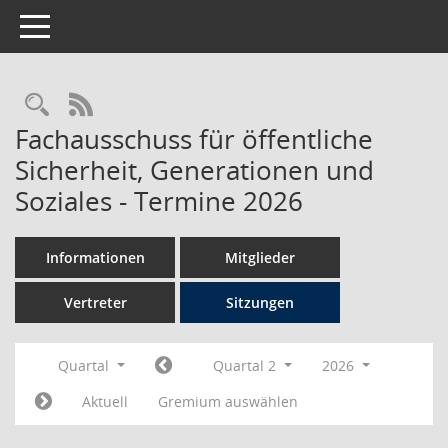
Toggle navigation
Rechercheauswahl
RSS-Feed
Fachausschuss für öffentliche
Sicherheit, Generationen und
Soziales - Termine 2026
Informationen
Mitglieder
Vertreter
Sitzungen
Quartal
Quartal 2
2026
Aktuell
Gremium auswählen