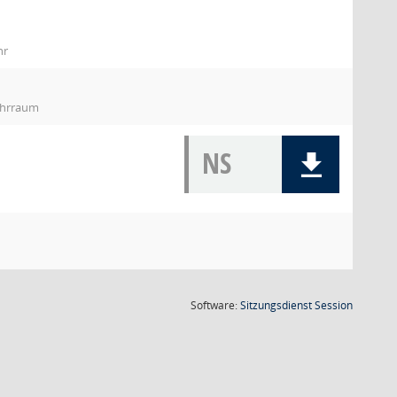
hr
wehrraum
NS
(Wird in
Software:
Sitzungsdienst
Session