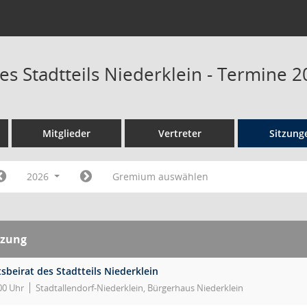
es Stadtteils Niederklein - Termine 
Mitglieder
Vertreter
Sitzung
2026
Gremium auswählen
tzung
sbeirat des Stadtteils Niederklein
00 Uhr
Stadtallendorf-Niederklein, Bürgerhaus Niederklein