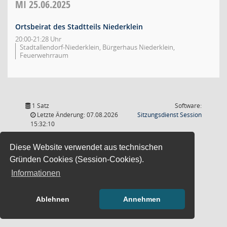
MI
25.06.2025
Ortsbeirat des Stadtteils Niederklein
20:00-21:28 Uhr
Stadtallendorf-Niederklein, Bürgerhaus Niederklein,
Feuerwehrraum
1 Satz
Software:
(Wird in
Letzte Änderung: 07.08.2026
Sitzungsdienst
Session
15:32:10
Diese Website verwendet aus technischen
Gründen Cookies (Session-Cookies).
Informationen
Ablehnen
Annehmen