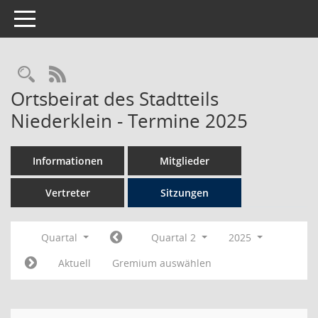
Toggle navigation
Rechercheauswahl
RSS-Feed
Ortsbeirat des Stadtteils
Niederklein - Termine 2025
Informationen
Mitglieder
Vertreter
Sitzungen
Quartal
Quartal 2
2025
Aktuell
Gremium auswählen