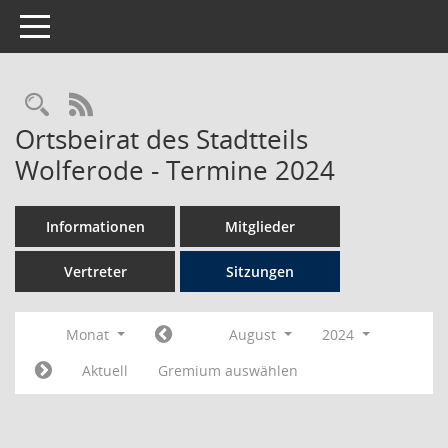
Toggle navigation
Rechercheauswahl
RSS-Feed
Ortsbeirat des Stadtteils
Wolferode - Termine 2024
Informationen
Mitglieder
Vertreter
Sitzungen
Monat
August
2024
Aktuell
Gremium auswählen