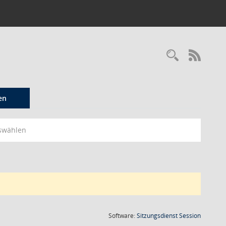
Recherc
RSS-
en
swählen
(Wird in
Software:
Sitzungsdienst
Session