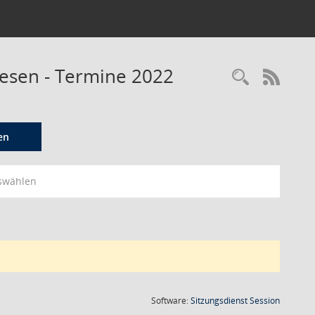
wesen - Termine 2022
Recherc
RSS-
en
swählen
(Wird in
Software:
Sitzungsdienst
Session