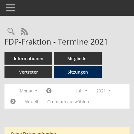
Toggle navigation
Rechercheauswahl
RSS-Feed
FDP-Fraktion - Termine 2021
Informationen
Mitglieder
Vertreter
Sitzungen
Monat
Juli
2021
Aktuell
Gremium auswählen
Keine Daten gefunden.