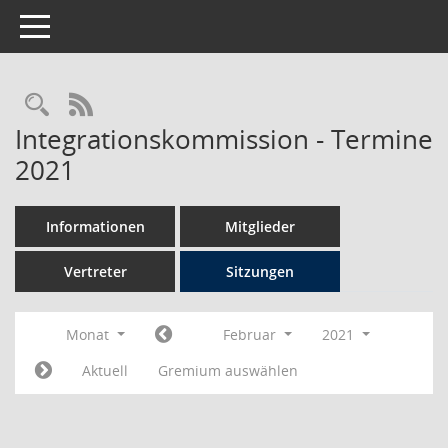
Toggle navigation
Rechercheauswahl
RSS-Feed
Integrationskommission - Termine
2021
Informationen
Mitglieder
Vertreter
Sitzungen
Monat
Februar
2021
Aktuell
Gremium auswählen