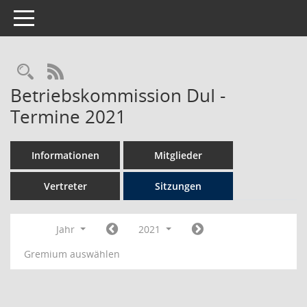
Toggle navigation
Rechercheauswahl
RSS-Feed
Betriebskommission DuI -
Termine 2021
Informationen
Mitglieder
Vertreter
Sitzungen
Jahr
2021
Gremium auswählen