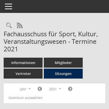
Toggle navigation
Rechercheauswahl
RSS-Feed
Fachausschuss für Sport, Kultur,
Veranstaltungswesen - Termine
2021
Informationen
Mitglieder
Vertreter
Sitzungen
Jahr
2021
Gremium auswählen