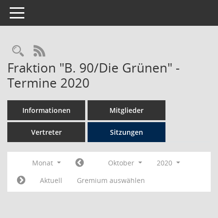
Toggle navigation
Rechercheauswahl
RSS-Feed
Fraktion "B. 90/Die Grünen" -
Termine 2020
Informationen
Mitglieder
Vertreter
Sitzungen
Monat
Oktober
2020
Aktuell
Gremium auswählen