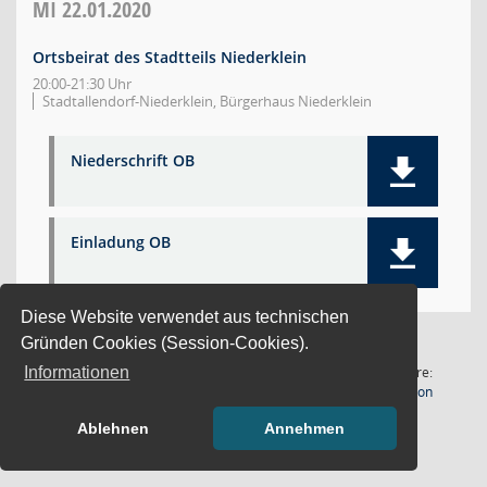
MI
22.01.2020
Ortsbeirat des Stadtteils Niederklein
20:00-21:30 Uhr
Stadtallendorf-Niederklein, Bürgerhaus Niederklein
Niederschrift OB
Einladung OB
Diese Website verwendet aus technischen
Gründen Cookies (Session-Cookies).
1 Satz
Software:
Informationen
(Wird in
Letzte Änderung: 07.08.2026
Sitzungsdienst
Session
21:02:17
Ablehnen
Annehmen