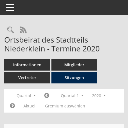
Toggle navigation
Rechercheauswahl
RSS-Feed
Ortsbeirat des Stadtteils
Niederklein - Termine 2020
Informationen
Mitglieder
Vertreter
Sitzungen
Quartal
Quartal 1
2020
Aktuell
Gremium auswählen