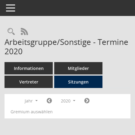
Toggle navigation
Rechercheauswahl
RSS-Feed
Arbeitsgruppe/Sonstige - Termine
2020
Informationen
Mitglieder
Vertreter
Sitzungen
Jahr
2020
Gremium auswählen