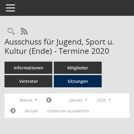
Toggle navigation
Rechercheauswahl
RSS-Feed
Ausschuss für Jugend, Sport u.
Kultur (Ende) - Termine 2020
Informationen
Mitglieder
Vertreter
Sitzungen
Monat
Januar
2020
Aktuell
Gremium auswählen