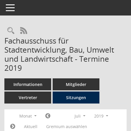
Toggle navigation
Rechercheauswahl
RSS-Feed
Fachausschuss für
Stadtentwicklung, Bau, Umwelt
und Landwirtschaft - Termine
2019
Informationen
Mitglieder
Vertreter
Sitzungen
Monat
Juli
2019
Aktuell
Gremium auswählen