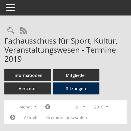
Toggle navigation
Rechercheauswahl
RSS-Feed
Fachausschuss für Sport, Kultur,
Veranstaltungswesen - Termine
2019
Informationen
Mitglieder
Vertreter
Sitzungen
Monat
Juli
2019
Aktuell
Gremium auswählen