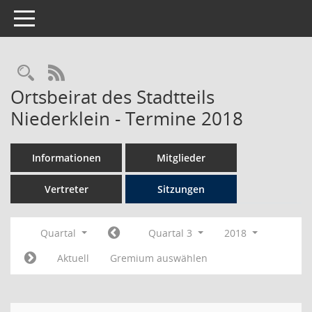
Toggle navigation
Rechercheauswahl
RSS-Feed
Ortsbeirat des Stadtteils
Niederklein - Termine 2018
Informationen
Mitglieder
Vertreter
Sitzungen
Quartal
Quartal 3
2018
Aktuell
Gremium auswählen