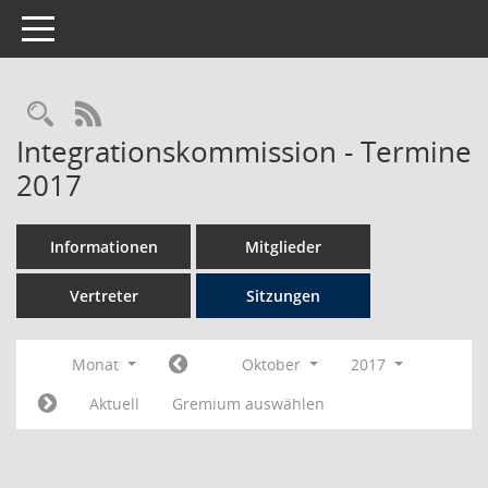
Toggle navigation
Rechercheauswahl
RSS-Feed
Integrationskommission - Termine
2017
Informationen
Mitglieder
Vertreter
Sitzungen
Monat
Oktober
2017
Aktuell
Gremium auswählen