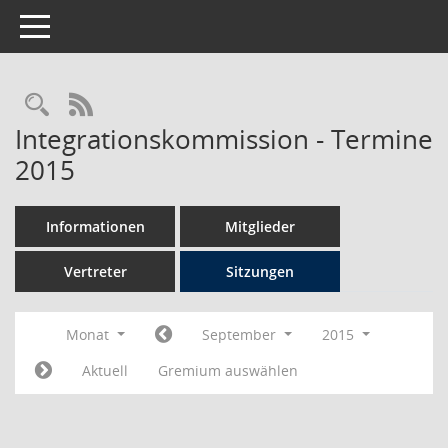
Toggle navigation
Rechercheauswahl
RSS-Feed
Integrationskommission - Termine
2015
Informationen
Mitglieder
Vertreter
Sitzungen
Monat
September
2015
Aktuell
Gremium auswählen