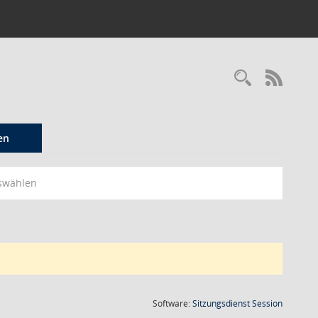
Recherc
RSS-
en
swählen
(Wird in
Software:
Sitzungsdienst
Session