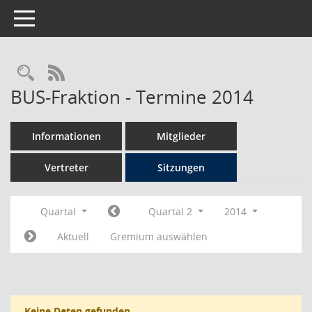
Toggle navigation
Rechercheauswahl
RSS-Feed
BUS-Fraktion - Termine 2014
Informationen
Mitglieder
Vertreter
Sitzungen
Quartal
Quartal 2
2014
Aktuell
Gremium auswählen
Keine Daten gefunden.