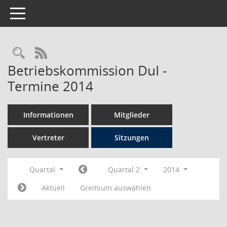
Toggle navigation
Rechercheauswahl
RSS-Feed
Betriebskommission DuI -
Termine 2014
Informationen
Mitglieder
Vertreter
Sitzungen
Quartal
Quartal 2
2014
Aktuell
Gremium auswählen