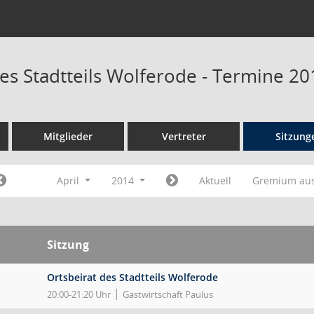
des Stadtteils Wolferode - Termine 20
Mitglieder
Vertreter
Sitzung
April
2014
Aktuell
Gremium au
Sitzung
Ortsbeirat des Stadtteils Wolferode
20:00-21:20 Uhr
Gastwirtschaft Paulus