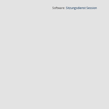
(Wird in
Software:
Sitzungsdienst
Session