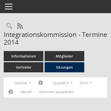
Toggle navigation
Rechercheauswahl
RSS-Feed
Integrationskommission - Termine
2014
Informationen
Mitglieder
Vertreter
Sitzungen
Quartal
Quartal 4
2014
Aktuell
Gremium auswählen