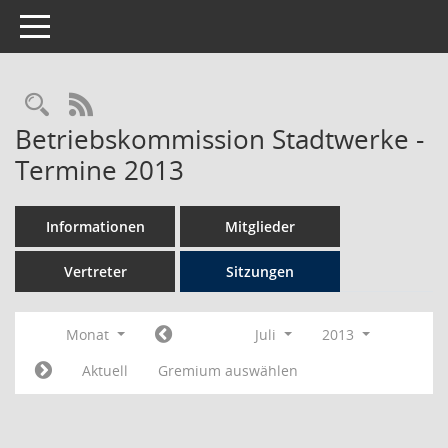
Toggle navigation
Rechercheauswahl
RSS-Feed
Betriebskommission Stadtwerke -
Termine 2013
Informationen
Mitglieder
Vertreter
Sitzungen
Monat
Juli
2013
Aktuell
Gremium auswählen