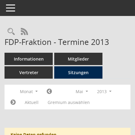
Toggle navigation
Rechercheauswahl
RSS-Feed
FDP-Fraktion - Termine 2013
Informationen
Mitglieder
Vertreter
Sitzungen
Monat
Mai
2013
Aktuell
Gremium auswählen
Keine Daten gefunden.