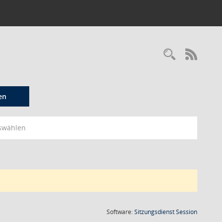
Recherc
RSS-
en
swählen
(Wird in
Software:
Sitzungsdienst
Session