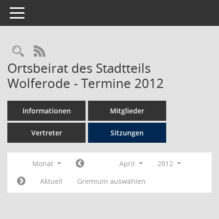
Toggle navigation
Rechercheauswahl
RSS-Feed
Ortsbeirat des Stadtteils
Wolferode - Termine 2012
Informationen
Mitglieder
Vertreter
Sitzungen
Monat
April
2012
Aktuell
Gremium auswählen