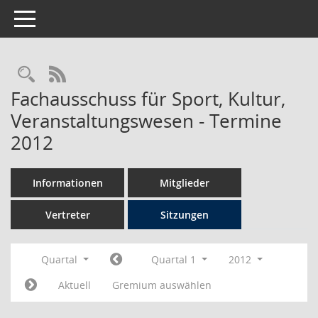
Toggle navigation
Rechercheauswahl
RSS-Feed
Fachausschuss für Sport, Kultur,
Veranstaltungswesen - Termine
2012
Informationen
Mitglieder
Vertreter
Sitzungen
Quartal
Quartal 1
2012
Aktuell
Gremium auswählen