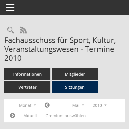
Toggle navigation
Rechercheauswahl
RSS-Feed
Fachausschuss für Sport, Kultur,
Veranstaltungswesen - Termine
2010
Informationen
Mitglieder
Vertreter
Sitzungen
Monat
Mai
2010
Aktuell
Gremium auswählen