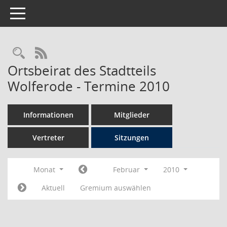
Toggle navigation
Rechercheauswahl
RSS-Feed
Ortsbeirat des Stadtteils
Wolferode - Termine 2010
Informationen
Mitglieder
Vertreter
Sitzungen
Monat
Februar
2010
Aktuell
Gremium auswählen