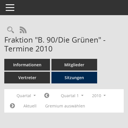
Toggle navigation
Rechercheauswahl
RSS-Feed
Fraktion "B. 90/Die Grünen" -
Termine 2010
Informationen
Mitglieder
Vertreter
Sitzungen
Quartal
Quartal 1
2010
Aktuell
Gremium auswählen