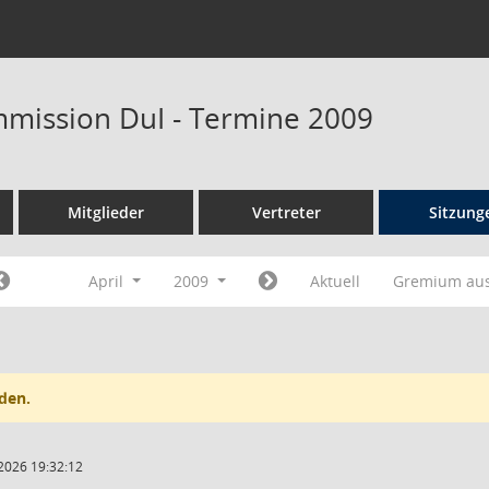
mission DuI - Termine 2009
Mitglieder
Vertreter
Sitzung
April
2009
Aktuell
Gremium au
den.
2026 19:32:12