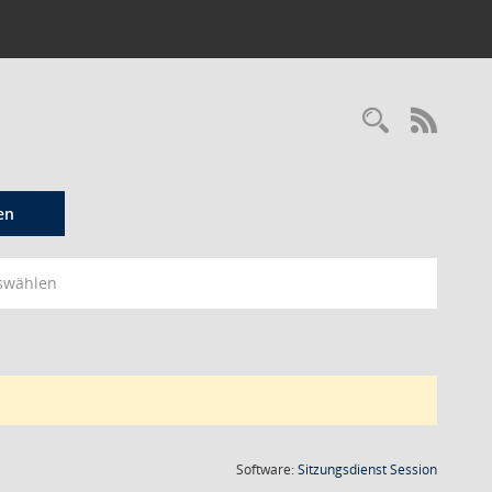
Recherc
RSS-
en
swählen
(Wird in
Software:
Sitzungsdienst
Session