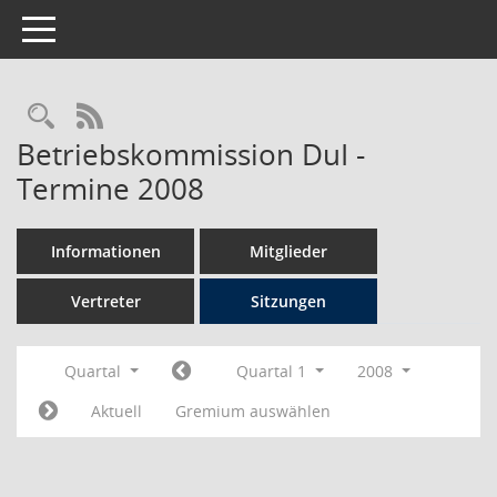
Toggle navigation
Rechercheauswahl
RSS-Feed
Betriebskommission DuI -
Termine 2008
Informationen
Mitglieder
Vertreter
Sitzungen
Quartal
Quartal 1
2008
Aktuell
Gremium auswählen