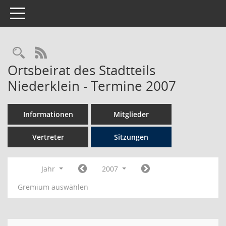
Toggle navigation
Rechercheauswahl
RSS-Feed
Ortsbeirat des Stadtteils
Niederklein - Termine 2007
Informationen
Mitglieder
Vertreter
Sitzungen
Jahr
2007
Gremium auswählen