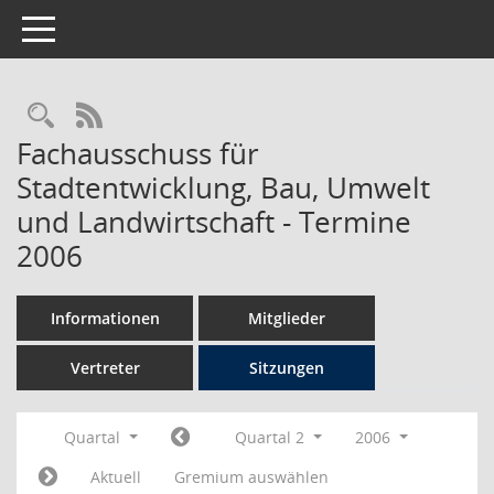
Toggle navigation
Rechercheauswahl
RSS-Feed
Fachausschuss für
Stadtentwicklung, Bau, Umwelt
und Landwirtschaft - Termine
2006
Informationen
Mitglieder
Vertreter
Sitzungen
Quartal
Quartal 2
2006
Aktuell
Gremium auswählen