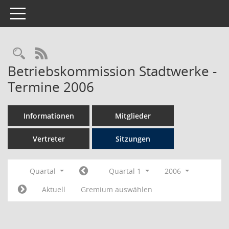
Toggle navigation
Rechercheauswahl
RSS-Feed
Betriebskommission Stadtwerke -
Termine 2006
Informationen
Mitglieder
Vertreter
Sitzungen
Quartal
Quartal 1
2006
Aktuell
Gremium auswählen