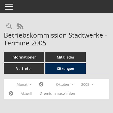
Toggle navigation
Rechercheauswahl
RSS-Feed
Betriebskommission Stadtwerke -
Termine 2005
Informationen
Mitglieder
Vertreter
Sitzungen
Monat
Oktober
2005
Aktuell
Gremium auswählen