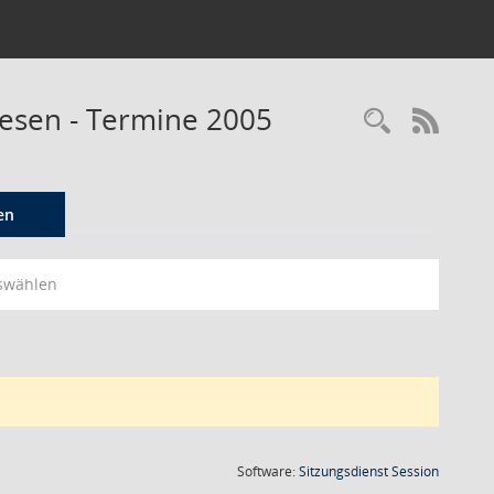
wesen - Termine 2005
Recherc
RSS-
en
swählen
(Wird in
Software:
Sitzungsdienst
Session