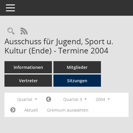
Toggle navigation
Rechercheauswahl
RSS-Feed
Ausschuss für Jugend, Sport u.
Kultur (Ende) - Termine 2004
Informationen
Mitglieder
Vertreter
Sitzungen
Quartal
Quartal 3
2004
Aktuell
Gremium auswählen