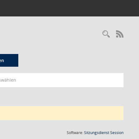
Recherc
RSS-
en
swählen
(Wird in
Software:
Sitzungsdienst
Session