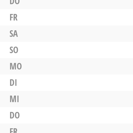
DO
FR
SA
SO
MO
DI
MI
DO
FR