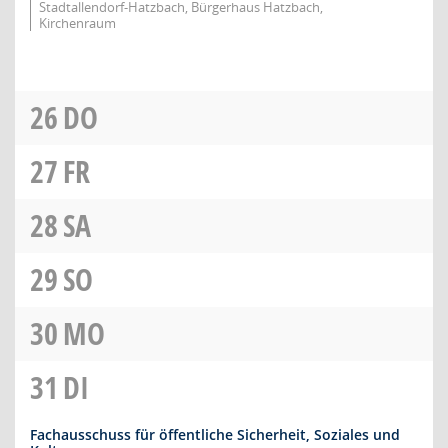
Stadtallendorf-Hatzbach, Bürgerhaus Hatzbach,
Kirchenraum
26
DO
27
FR
28
SA
29
SO
30
MO
31
DI
Fachausschuss für öffentliche Sicherheit, Soziales und