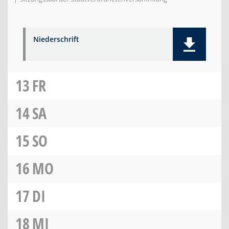
Niederschrift
13
FR
14
SA
15
SO
16
MO
17
DI
18
MI