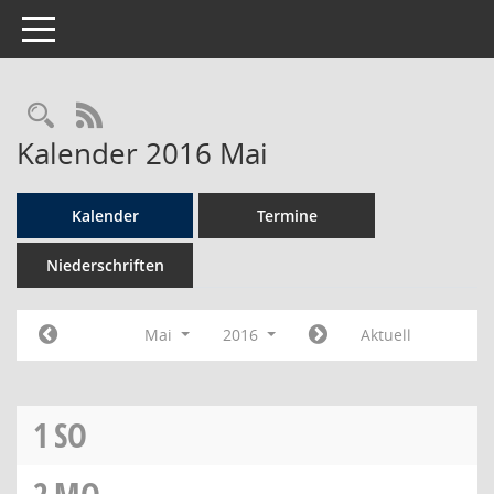
Toggle navigation
Rechercheauswahl
RSS-Feed
Kalender 2016 Mai
Kalender
Termine
Niederschriften
Mai
2016
Aktuell
1
SO