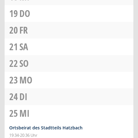
19
DO
20
FR
21
SA
22
SO
23
MO
24
DI
25
MI
Ortsbeirat des Stadtteils Hatzbach
19:34-20:36 Uhr