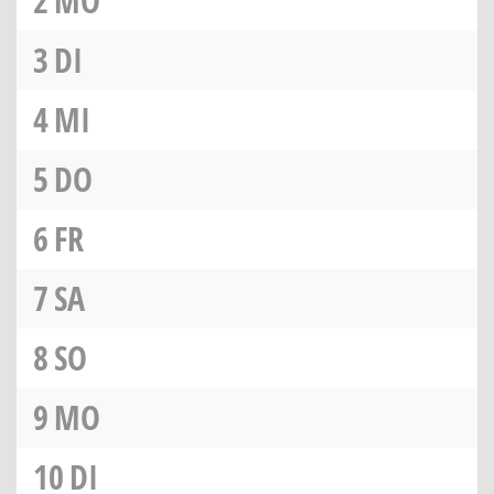
2
MO
3
DI
4
MI
5
DO
6
FR
7
SA
8
SO
9
MO
10
DI