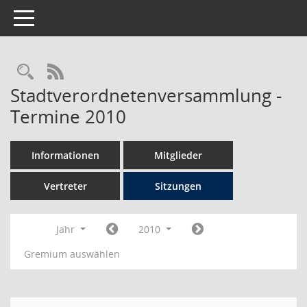
Toggle navigation
Rechercheauswahl
RSS-Feed
Stadtverordnetenversammlung -
Termine 2010
Informationen
Mitglieder
Vertreter
Sitzungen
Jahr
2010
Gremium auswählen