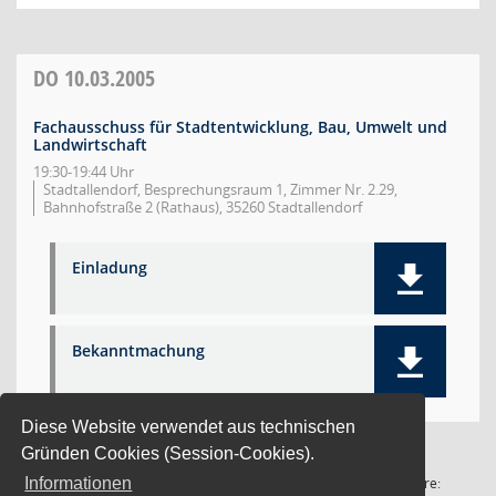
DO
10.03.2005
Fachausschuss für Stadtentwicklung, Bau, Umwelt und
Landwirtschaft
19:30-19:44 Uhr
Stadtallendorf, Besprechungsraum 1, Zimmer Nr. 2.29,
Bahnhofstraße 2 (Rathaus), 35260 Stadtallendorf
Einladung
Bekanntmachung
Diese Website verwendet aus technischen
Gründen Cookies (Session-Cookies).
1 Satz
Software:
Informationen