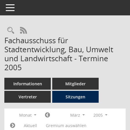
Toggle navigation
Rechercheauswahl
RSS-Feed
Fachausschuss für
Stadtentwicklung, Bau, Umwelt
und Landwirtschaft - Termine
2005
Informationen
Mitglieder
Vertreter
Sitzungen
Monat
März
2005
Aktuell
Gremium auswählen