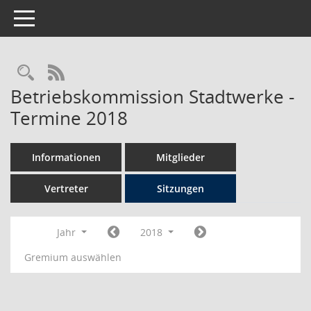
Toggle navigation
Rechercheauswahl
RSS-Feed
Betriebskommission Stadtwerke -
Termine 2018
Informationen
Mitglieder
Vertreter
Sitzungen
Jahr
2018
Gremium auswählen