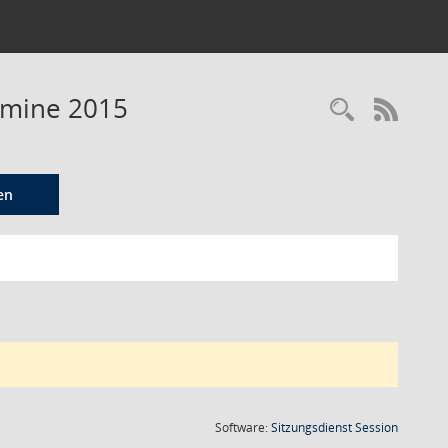
ermine 2015
Recherc
RSS-
en
(Wird in
Software:
Sitzungsdienst
Session